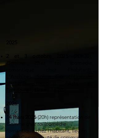
2025
2 et 3 octobre 2025
(20h30
)
,
Comme chez toi
(comédie
romantique chez
l'habitant
)
,
L'Archipel, Scène Conventionnée
d'intérêt national "Arts et
Territoire"
, Granville (50)
2026
14 mars 2026
(20h) représentation de
Comme chez toi
(
comédie
romantique chez
l'habitant
,
lieu en
cours)
Communauté de communes