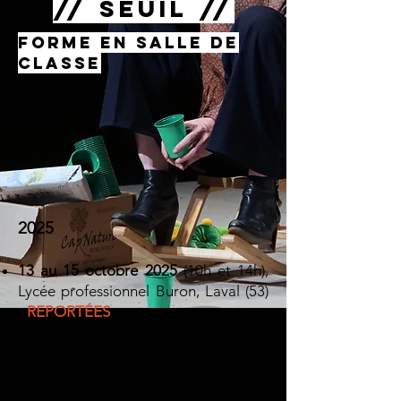
// SEUIL //
FORME EN SALLE DE
CLASSE
2025
13 au 15 octobre 2025
(10h et 14h),
Lycée professionnel Buron, Laval (53)
-
REPORTÉES
4 décembre 2025
(15h), Collège Rosa
Parks,
Gentilly (94)