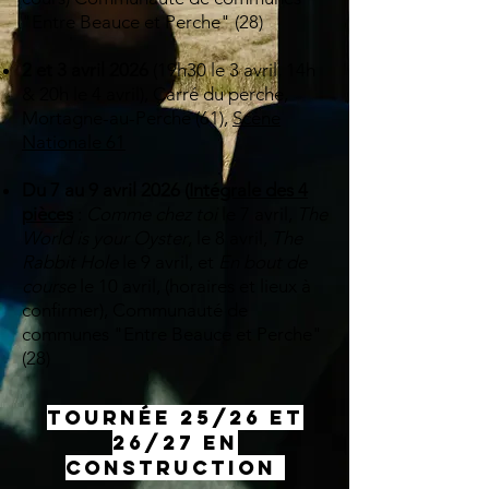
"Entre Beauce et Perche" (28)
2 et 3 avril 2026
(19h30 le 3 avril, 14h
& 20h le 4 avril), Carré du perche,
Mortagne-au-Perche (61),
Scène
Nationale 61
Du 7 au 9 avril 2026
(
Intégrale des 4
pièces
:
Comme chez toi
le 7 avril
,
The
World is your Oyster
, le 8 avril,
The
Rabbit Hole
le 9 avril, et
En bout de
course
le 10 avril, (horaires et lieux à
confirmer), Communauté de
communes "Entre Beauce et Perche"
(28)
TOURNÉE 25/26 et
26/27 en
construction